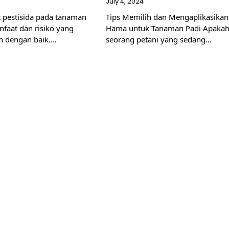
July 4, 2024
 pestisida pada tanaman
Tips Memilih dan Mengaplikasikan
nfaat dan risiko yang
Hama untuk Tanaman Padi Apaka
an dengan baik.…
seorang petani yang sedang…