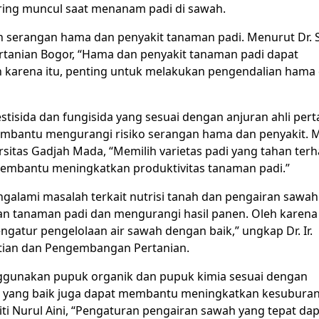
ring muncul saat menanam padi di sawah.
ah serangan hama dan penyakit tanaman padi. Menurut Dr. S
Pertanian Bogor, “Hama dan penyakit tanaman padi dapat
h karena itu, penting untuk melakukan pengendalian hama
tisida dan fungisida yang sesuai dengan anjuran ahli pert
membantu mengurangi risiko serangan hama dan penyakit. 
iversitas Gadjah Mada, “Memilih varietas padi yang tahan ter
membantu meningkatkan produktivitas tanaman padi.”
ngalami masalah terkait nutrisi tanah dan pengairan sawah
 tanaman padi dan mengurangi hasil panen. Oleh karena 
atur pengelolaan air sawah dengan baik,” ungkap Dr. Ir.
itian dan Pengembangan Pertanian.
nggunakan pupuk organik dan pupuk kimia sesuai dengan
wah yang baik juga dapat membantu meningkatkan kesubura
 Siti Nurul Aini, “Pengaturan pengairan sawah yang tepat da