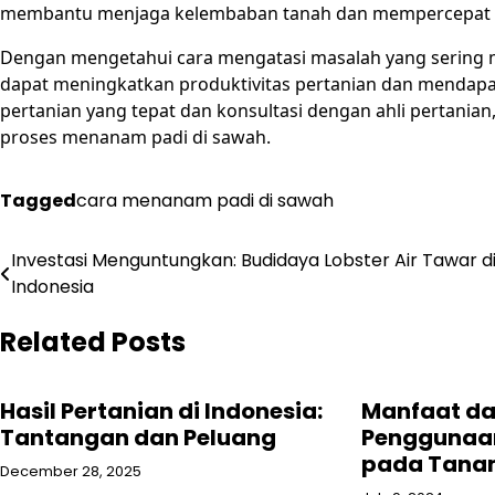
membantu menjaga kelembaban tanah dan mempercepat 
Dengan mengetahui cara mengatasi masalah yang sering m
dapat meningkatkan produktivitas pertanian dan mendapa
pertanian yang tepat dan konsultasi dengan ahli pertania
proses menanam padi di sawah.
Tagged
cara menanam padi di sawah
Post
Investasi Menguntungkan: Budidaya Lobster Air Tawar d
Indonesia
navigation
Related Posts
Hasil Pertanian di Indonesia:
Manfaat da
Tantangan dan Peluang
Penggunaan
pada Tana
December 28, 2025