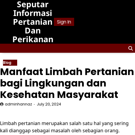
Seputar
Skip
to
Informasi
content
Pertanian
Sign In
Dan
Perikanan
Blog
Manfaat Limbah Pertanian
bagi Lingkungan dan
Kesehatan Masyarakat
adminhannaz
July 20, 2024
Limbah pertanian merupakan salah satu hal yang sering
kali dianggap sebagai masalah oleh sebagian orang.