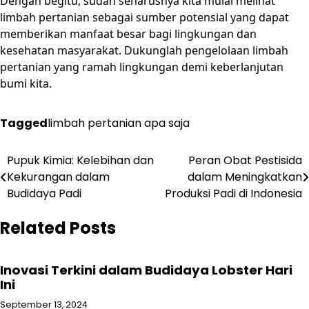
Dengan begitu, sudah seharusnya kita mulai melihat
limbah pertanian sebagai sumber potensial yang dapat
memberikan manfaat besar bagi lingkungan dan
kesehatan masyarakat. Dukunglah pengelolaan limbah
pertanian yang ramah lingkungan demi keberlanjutan
bumi kita.
Tagged
limbah pertanian apa saja
Post
Pupuk Kimia: Kelebihan dan
Peran Obat Pestisida
Kekurangan dalam
dalam Meningkatkan
navigation
Budidaya Padi
Produksi Padi di Indonesia
Related Posts
Inovasi Terkini dalam Budidaya Lobster Hari
Ini
September 13, 2024