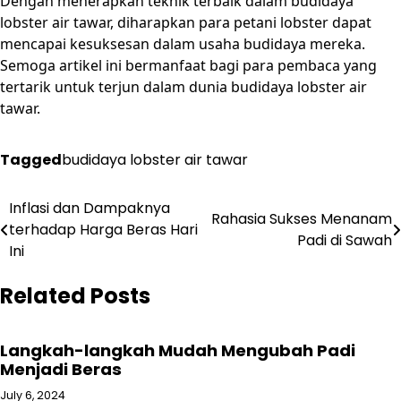
Dengan menerapkan teknik terbaik dalam budidaya
lobster air tawar, diharapkan para petani lobster dapat
mencapai kesuksesan dalam usaha budidaya mereka.
Semoga artikel ini bermanfaat bagi para pembaca yang
tertarik untuk terjun dalam dunia budidaya lobster air
tawar.
Tagged
budidaya lobster air tawar
Post
Inflasi dan Dampaknya
Rahasia Sukses Menanam
terhadap Harga Beras Hari
navigation
Padi di Sawah
Ini
Related Posts
Langkah-langkah Mudah Mengubah Padi
Menjadi Beras
July 6, 2024