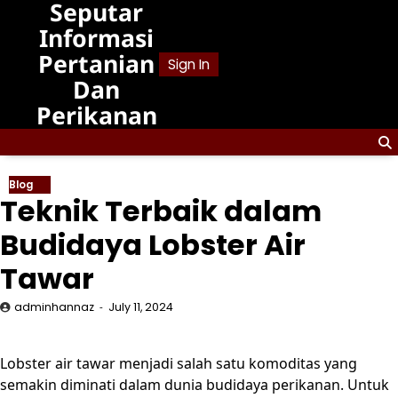
Seputar
Skip
to
Informasi
content
Pertanian
Sign In
Dan
Perikanan
Blog
Teknik Terbaik dalam
Budidaya Lobster Air
Tawar
adminhannaz
July 11, 2024
Lobster air tawar menjadi salah satu komoditas yang
semakin diminati dalam dunia budidaya perikanan. Untuk