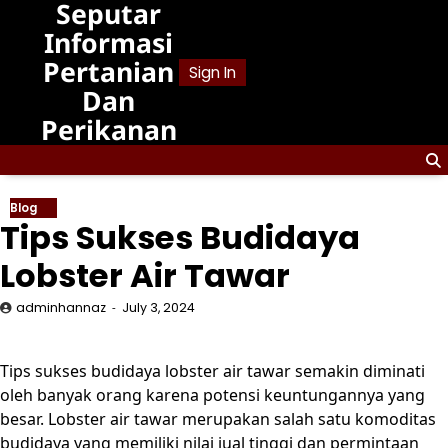
Seputar
Skip
to
Informasi
content
Pertanian
Sign In
Dan
Perikanan
Blog
Tips Sukses Budidaya
Lobster Air Tawar
adminhannaz
July 3, 2024
Tips sukses budidaya lobster air tawar semakin diminati
oleh banyak orang karena potensi keuntungannya yang
besar. Lobster air tawar merupakan salah satu komoditas
budidaya yang memiliki nilai jual tinggi dan permintaan