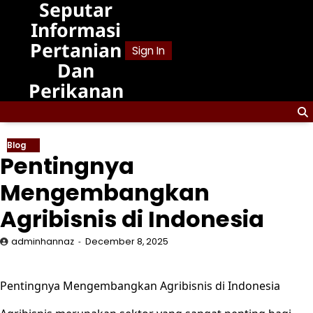
Seputar
Skip
to
Informasi
content
Pertanian
Sign In
Dan
Perikanan
Blog
Pentingnya
Mengembangkan
Agribisnis di Indonesia
adminhannaz
December 8, 2025
Pentingnya Mengembangkan Agribisnis di Indonesia