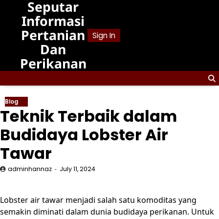
Seputar
Skip
to
Informasi
content
Pertanian
Sign In
Dan
Perikanan
Blog
Teknik Terbaik dalam
Budidaya Lobster Air
Tawar
adminhannaz
July 11, 2024
Lobster air tawar menjadi salah satu komoditas yang
semakin diminati dalam dunia budidaya perikanan. Untuk