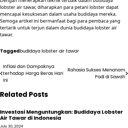
Dengan menerapkan teknik terbaik dalam budidaya
lobster air tawar, diharapkan para petani lobster dapat
mencapai kesuksesan dalam usaha budidaya mereka.
Semoga artikel ini bermanfaat bagi para pembaca yang
tertarik untuk terjun dalam dunia budidaya lobster air
tawar.
Tagged
budidaya lobster air tawar
Post
Inflasi dan Dampaknya
Rahasia Sukses Menanam
terhadap Harga Beras Hari
navigation
Padi di Sawah
Ini
Related Posts
Investasi Menguntungkan: Budidaya Lobster
Air Tawar di Indonesia
July 30, 2024