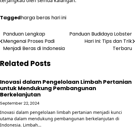
terjangkau oleh semua kalangan.
Tagged
harga beras hari ini
Post
Panduan Lengkap
Panduan Budidaya Lobster
Mengenai Proses Padi
Hari Ini: Tips dan Trik
navigation
Menjadi Beras di Indonesia
Terbaru
Related Posts
Inovasi dalam Pengelolaan Limbah Pertanian
untuk Mendukung Pembangunan
Berkelanjutan
September 22, 2024
Inovasi dalam pengelolaan limbah pertanian menjadi kunci
utama dalam mendukung pembangunan berkelanjutan di
Indonesia. Limbah…