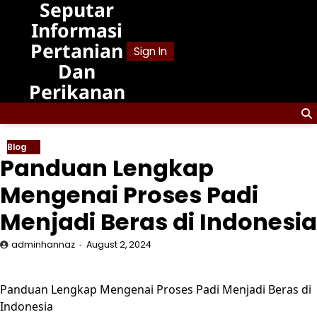
Seputar
Skip
to
Informasi
content
Pertanian
Sign In
Dan
Perikanan
Blog
Panduan Lengkap
Mengenai Proses Padi
Menjadi Beras di Indonesia
adminhannaz
August 2, 2024
Panduan Lengkap Mengenai Proses Padi Menjadi Beras di
Indonesia