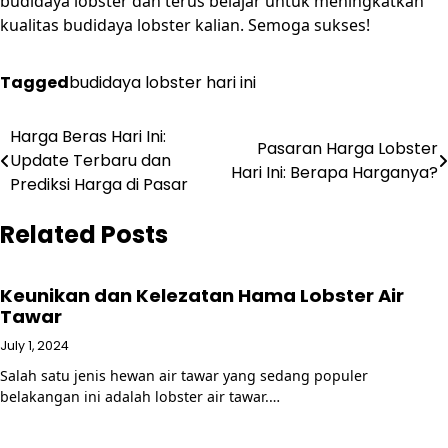
budidaya lobster dan terus belajar untuk meningkatkan
kualitas budidaya lobster kalian. Semoga sukses!
Tagged
budidaya lobster hari ini
Post
Harga Beras Hari Ini:
Pasaran Harga Lobster
Update Terbaru dan
navigation
Hari Ini: Berapa Harganya?
Prediksi Harga di Pasar
Related Posts
Keunikan dan Kelezatan Hama Lobster Air
Tawar
July 1, 2024
Salah satu jenis hewan air tawar yang sedang populer
belakangan ini adalah lobster air tawar.…