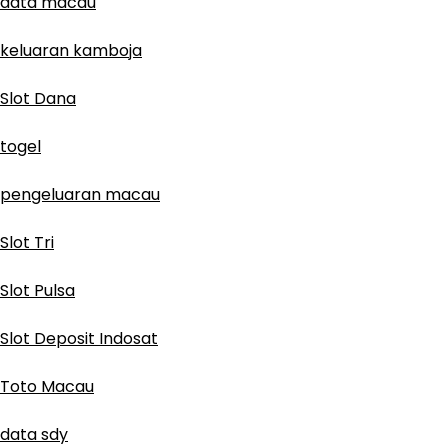
data macau
keluaran kamboja
Slot Dana
togel
pengeluaran macau
Slot Tri
Slot Pulsa
Slot Deposit Indosat
Toto Macau
data sdy