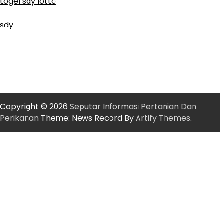
togel sdy lotto
sdy
Copyright © 2026
Seputar Informasi Pertanian Dan
Perikanan
Theme: News Record By
Artify Themes
.