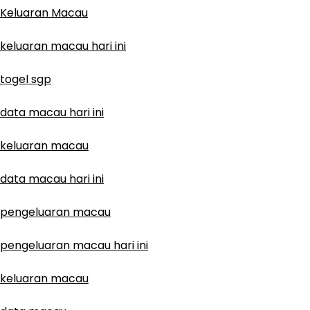
Keluaran Macau
keluaran macau hari ini
togel sgp
data macau hari ini
keluaran macau
data macau hari ini
pengeluaran macau
pengeluaran macau hari ini
keluaran macau