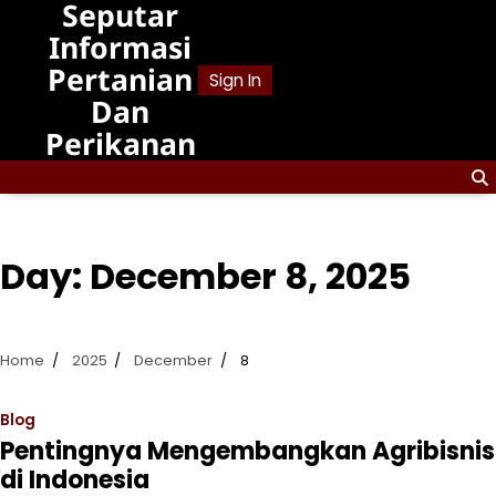
Seputar
Skip
to
Informasi
content
Pertanian
Sign In
Dan
Perikanan
Day:
December 8, 2025
Home
2025
December
8
Blog
Pentingnya Mengembangkan Agribisnis
di Indonesia