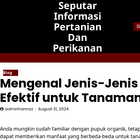
Seputar
Skip
to
Informasi
content
Pertanian
S
Dan
Perikanan
Blog
Mengenal Jenis-Jenis
Efektif untuk Tanama
adminhannaz
August 31, 2024
Anda mungkin sudah familiar dengan pupuk organik, tetap
dapat memberikan manfaat yang berbeda-beda untuk tanam