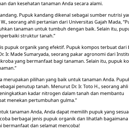
n dan kesehatan tanaman Anda secara alami.
 kandang. Pupuk kandang dikenal sebagai sumber nutrisi y
W., seorang ahli pertanian dari Universitas Gajah Mada, “
hkan tanaman untuk tumbuh dengan baik. Selain itu, pup
erbaiki struktur tanah.”
s pupuk organik yang efektif. Pupuk kompos terbuat dari
r. Ir. Made Sumaryada, seorang pakar agronomi dari Instit
roba yang bermanfaat bagi tanaman. Selain itu, pupuk 
naman.”
a merupakan pilihan yang baik untuk tanaman Anda. Pupuk
agai penutup tanah. Menurut Dr. Ir. Toto H., seorang ahli
 meningkatkan kadar nitrogen dalam tanah dan membantu
 dapat menekan pertumbuhan gulma.”
untuk tanaman Anda, Anda dapat memilih pupuk yang sesua
ba berbagai jenis pupuk organik dan lihatlah bagaimana
ni bermanfaat dan selamat mencoba!