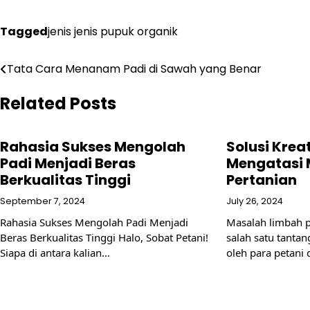
Tagged
jenis jenis pupuk organik
Post
Tata Cara Menanam Padi di Sawah yang Benar
navigation
Related Posts
Rahasia Sukses Mengolah
Solusi Krea
Padi Menjadi Beras
Mengatasi 
Berkualitas Tinggi
Pertanian
September 7, 2024
July 26, 2024
Rahasia Sukses Mengolah Padi Menjadi
Masalah limbah 
Beras Berkualitas Tinggi Halo, Sobat Petani!
salah satu tanta
Siapa di antara kalian…
oleh para petani 