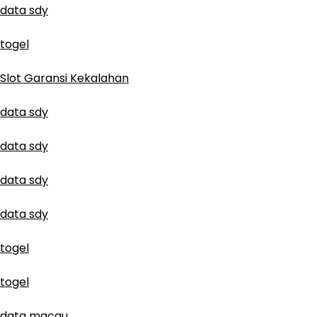
data sdy
togel
Slot Garansi Kekalahan
data sdy
data sdy
data sdy
data sdy
togel
togel
data macau