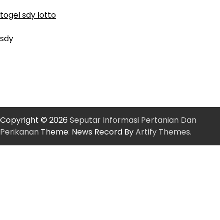
togel sdy lotto
sdy
Copyright © 2026
Seputar Informasi Pertanian Dan
Perikanan
Theme: News Record By
Artify Themes
.