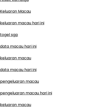
Keluaran Macau
keluaran macau hari ini
togel sgp
data macau hari ini
keluaran macau
data macau hari ini
pengeluaran macau
pengeluaran macau hari ini
keluaran macau