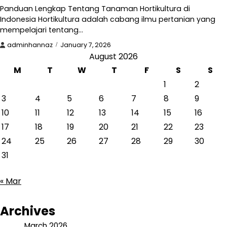
Panduan Lengkap Tentang Tanaman Hortikultura di
Indonesia Hortikultura adalah cabang ilmu pertanian yang
mempelajari tentang…
adminhannaz
January 7, 2026
August 2026
M
T
W
T
F
S
S
1
2
3
4
5
6
7
8
9
10
11
12
13
14
15
16
17
18
19
20
21
22
23
24
25
26
27
28
29
30
31
« Mar
Archives
March 2026