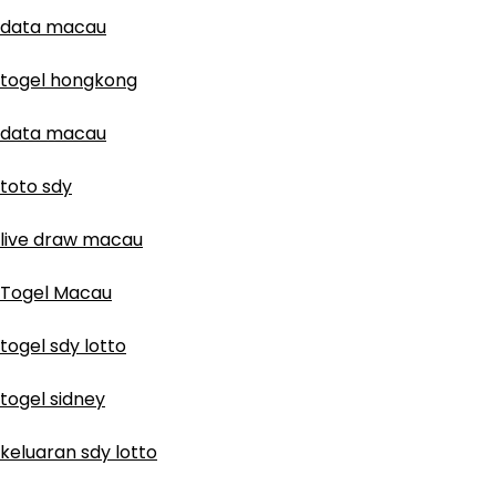
data macau
togel hongkong
data macau
toto sdy
live draw macau
Togel Macau
togel sdy lotto
togel sidney
keluaran sdy lotto