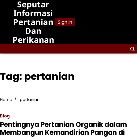
Seputar
Skip
to
Informasi
content
Pertanian
Sign In
Dan
Perikanan
Tag:
pertanian
Home
pertanian
Blog
Pentingnya Pertanian Organik dalam
Membangun Kemandirian Pangan di