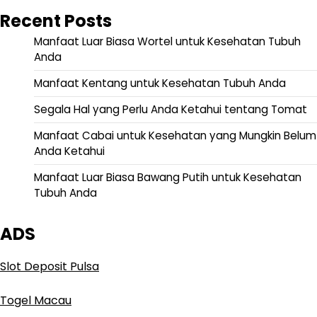
Recent Posts
Manfaat Luar Biasa Wortel untuk Kesehatan Tubuh
Anda
Manfaat Kentang untuk Kesehatan Tubuh Anda
Segala Hal yang Perlu Anda Ketahui tentang Tomat
Manfaat Cabai untuk Kesehatan yang Mungkin Belum
Anda Ketahui
Manfaat Luar Biasa Bawang Putih untuk Kesehatan
Tubuh Anda
ADS
Slot Deposit Pulsa
Togel Macau