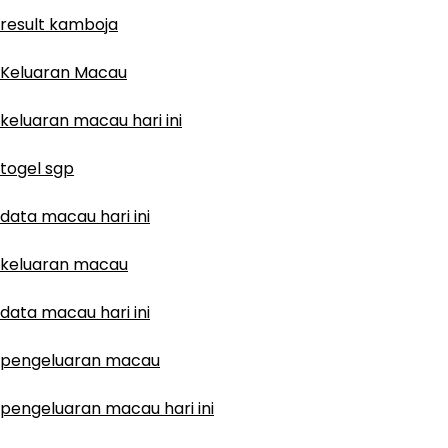
result kamboja
Keluaran Macau
keluaran macau hari ini
togel sgp
data macau hari ini
keluaran macau
data macau hari ini
pengeluaran macau
pengeluaran macau hari ini