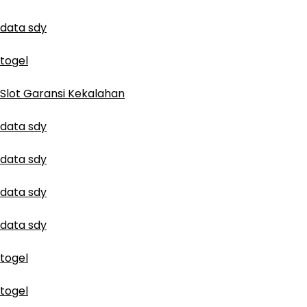
data sdy
togel
Slot Garansi Kekalahan
data sdy
data sdy
data sdy
data sdy
togel
togel