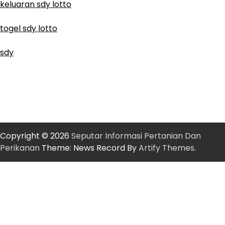
keluaran sdy lotto
togel sdy lotto
sdy
Copyright © 2026
Seputar Informasi Pertanian Dan
Perikanan
Theme: News Record By
Artify Themes
.