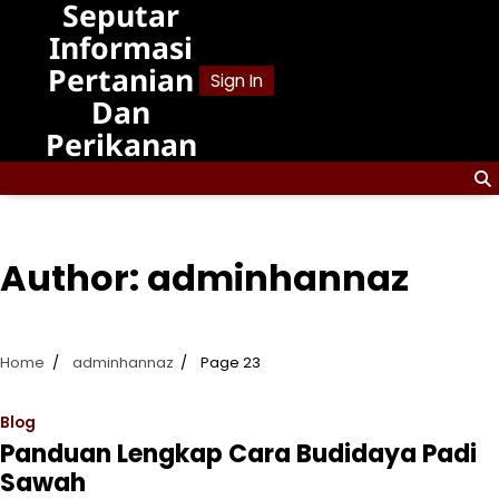
Seputar
Skip
to
Informasi
content
Pertanian
Sign In
Dan
Perikanan
Author:
adminhannaz
Home
adminhannaz
Page 23
Blog
Panduan Lengkap Cara Budidaya Padi
Sawah