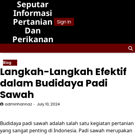
Seputar
Skip
to
Informasi
content
Pertanian
Sign In
Dan
Perikanan
Blog
Langkah-Langkah Efektif
dalam Budidaya Padi
Sawah
adminhannaz
July 10, 2024
Budidaya padi sawah adalah salah satu kegiatan pertanian
yang sangat penting di Indonesia. Padi sawah merupakan